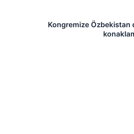
Kongremize Özbekistan dı
konaklam